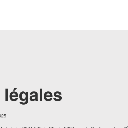
 légales
025