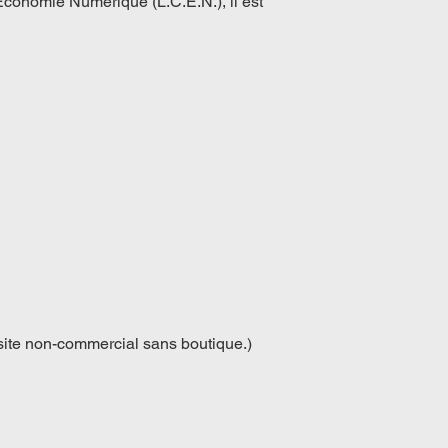
Économie Numérique (L.C.E.N.), il est
 site non-commercial sans boutique.)