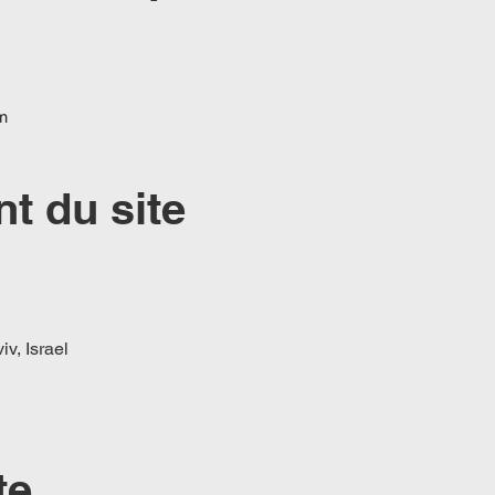
m
t du site
iv, Israel
te