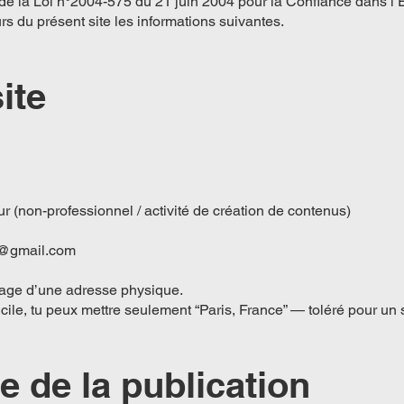
 de la Loi n°2004-575 du 21 juin 2004 pour la Confiance dans l’
rs du présent site les informations suivantes.
ite
eur (non-professionnel / activité de création de contenus)
2@gmail.com
ichage d’une adresse physique.
icile, tu peux mettre seulement “Paris, France” — toléré pour un
e de la publication